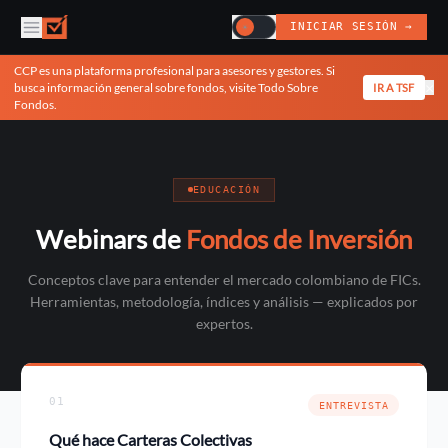
INICIAR SESIÓN →
☀
CCP es una plataforma profesional para asesores y gestores. Si
×
busca información general sobre fondos, visite Todo Sobre
IR A TSF
Fondos.
EDUCACIÓN
Webinars de
Fondos de Inversión
Conceptos clave para entender el mercado colombiano de FICs.
Herramientas, metodología, índices y análisis — explicados por
expertos.
01
ENTREVISTA
Qué hace Carteras Colectivas