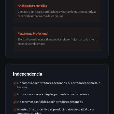
Análisis de Portafolios
Composición, riesgo, correlaciones y herramientas comparativas
para evaluar fondos con datos diarios.
Plataforma Profesional
15+ dashboards interactivos: market share, flujos, cascadas, heat
maps, dispersión y más.
Independencia
No somos administradores de fondos, ni corredores de bolsa, ni
✓
bancos
No pertenecemos a ningún gremio de administradores
✓
No tenemos capital de administradores de fondos
✓
Nuestro único incentivo es producir datos de calidad para
✓
nuestros usuarios