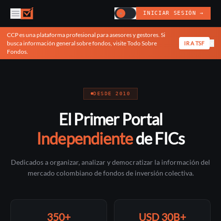
INICIAR SESIÓN →
☀
CCP es una plataforma profesional para asesores y gestores. Si
×
busca información general sobre fondos, visite Todo Sobre
IR A TSF
Fondos.
DESDE 2010
El Primer Portal
Independiente
de FICs
Dedicados a organizar, analizar y democratizar la información del
mercado colombiano de fondos de inversión colectiva.
350+
USD 30B+