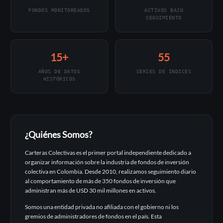
FONDOS MONITOREADOS
ACTIVOS BAJO
SEGUIMIENTO
15+
55
AÑOS DE DATOS
SERIES DE ÍNDICES
HISTÓRICOS
¿Quiénes Somos?
Carteras Colectivas es el primer portal independiente dedicado a
organizar información sobre la industria de fondos de inversión
colectiva en Colombia. Desde 2010, realizamos seguimiento diario
al comportamiento de más de 350 fondos de inversión que
administran más de USD 30 mil millones en activos.
Somos una entidad privada no afiliada con el gobierno ni los
gremios de administradores de fondos en el país. Esta